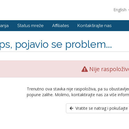
English
anja
Status mreže
Affiliates
Kontaktirajte nas
s, pojavio se problem...
Nije raspoloživ
Trenutno ova stavka nije raspoloživa, pa su obustavlje
popune zalihe. Molimo, kontaktirajte nas za više inform
Vratite se natrag i pokušajt