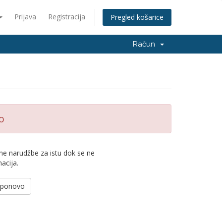
Prijava
Registracija
Pregled košarice
Račun
o
ne narudžbe za istu dok se ne
acija.
e ponovo