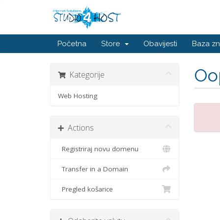
Početna
Store
Obavijesti
Baza zn
Oop
Kategorije
Web Hosting
Actions
Registriraj novu domenu
Transfer in a Domain
Pregled košarice