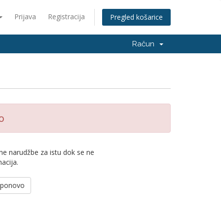
Prijava
Registracija
Pregled košarice
Račun
o
ne narudžbe za istu dok se ne
acija.
e ponovo