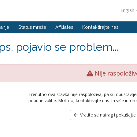
English
anja
Status mreže
Affiliates
Kontaktirajte nas
s, pojavio se problem...
Nije raspoloživ
Trenutno ova stavka nije raspoloživa, pa su obustavlje
popune zalihe. Molimo, kontaktirajte nas za više inform
Vratite se natrag i pokušajt