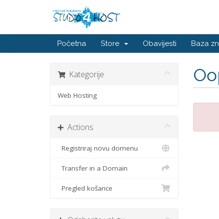
Početna
Store
Obavijesti
Baza zn
Oop
Kategorije
Web Hosting
Actions
Registriraj novu domenu
Transfer in a Domain
Pregled košarice