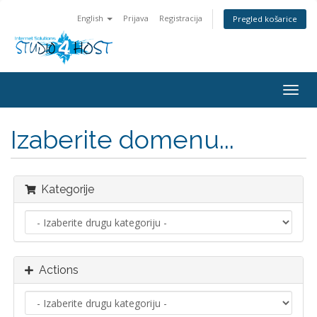
English
Prijava
Registracija
Pregled košarice
Togg
navig
Izaberite domenu...
Kategorije
Actions