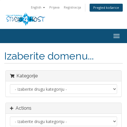
English
Prijava
Registracija
Pregled košarice
Togg
navig
Izaberite domenu...
Kategorije
Actions