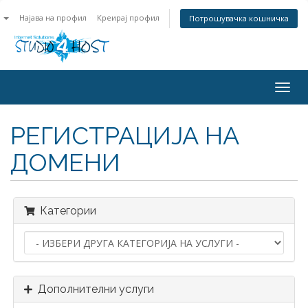
n
Најава на профил
Креирај профил
Потрошувачка кошничка
Togg
navig
РЕГИСТРАЦИЈА НА
ДОМЕНИ
Категории
Дополнителни услуги