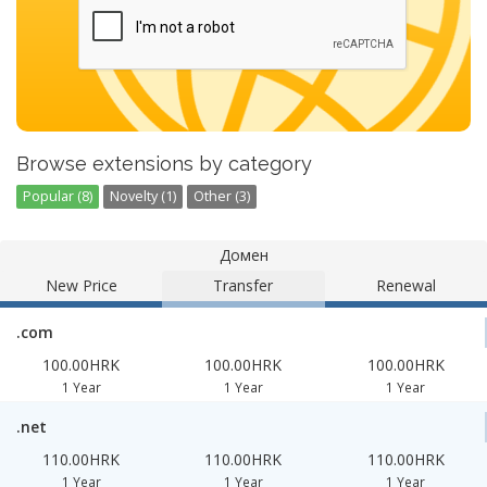
Browse extensions by category
Popular (8)
Novelty (1)
Other (3)
Домен
New Price
Transfer
Renewal
.com
100.00HRK
100.00HRK
100.00HRK
1 Year
1 Year
1 Year
.net
110.00HRK
110.00HRK
110.00HRK
1 Year
1 Year
1 Year