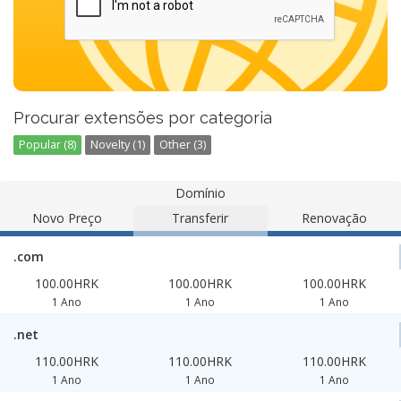
Procurar extensões por categoria
Popular (8)
Novelty (1)
Other (3)
Domínio
Novo Preço
Transferir
Renovação
.com
100.00HRK
100.00HRK
100.00HRK
1 Ano
1 Ano
1 Ano
.net
110.00HRK
110.00HRK
110.00HRK
1 Ano
1 Ano
1 Ano