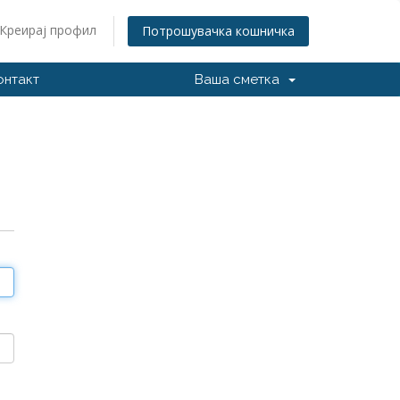
Креирај профил
Потрошувачка кошничка
онтакт
Ваша сметка