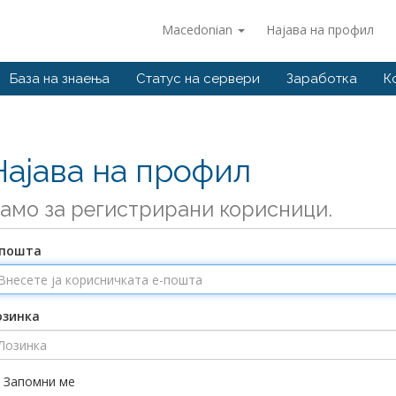
Macedonian
Најава на профил
База на знаења
Статус на сервери
Заработка
К
Најава на профил
амо за регистрирани корисници.
-пошта
озинка
Запомни ме