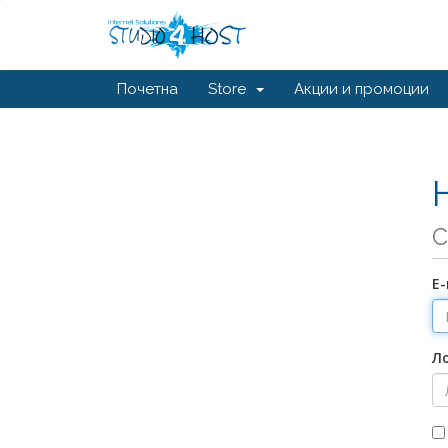
Почетна
Store
Акции и промоции
С
Е
Л