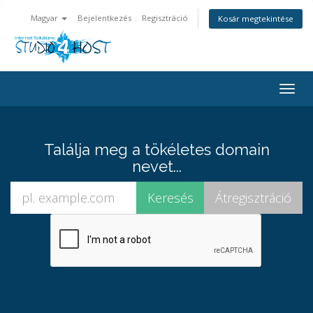
Magyar
Bejelentkezés
Regisztráció
Kosár megtekintése
Váltá
a
navig
Találja meg a tökéletes domain
nevet...