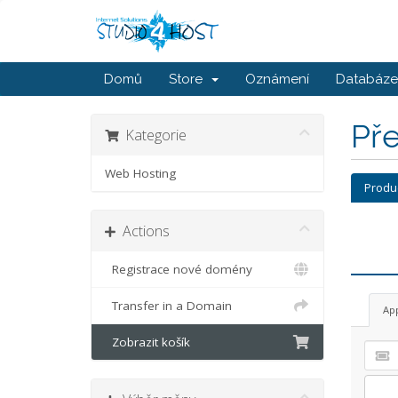
Domů
Store
Oznámení
Databáze 
Př
Kategorie
Web Hosting
Produ
Actions
Registrace nové domény
Transfer in a Domain
Ap
Zobrazit košík