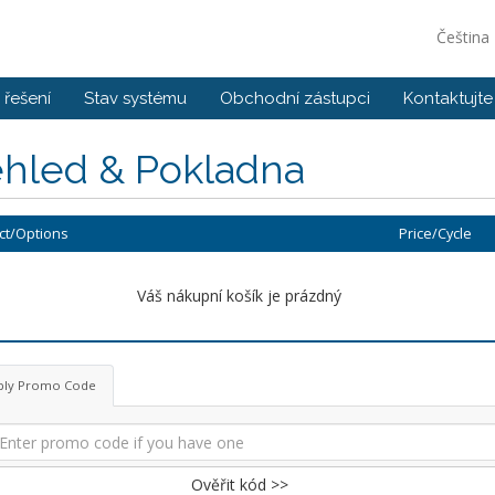
Čeština
řešení
Stav systému
Obchodní zástupci
Kontaktujte
ehled & Pokladna
ct/Options
Price/Cycle
Váš nákupní košík je prázdný
ply Promo Code
Ověřit kód >>