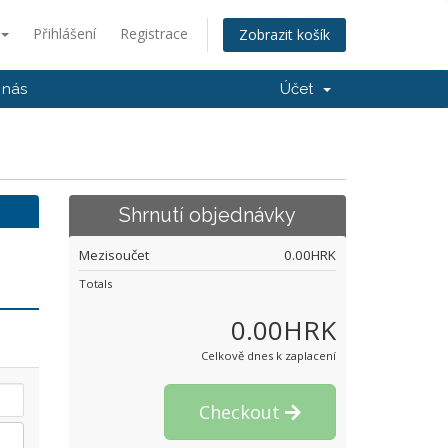
Přihlášení
Registrace
Zobrazit košík
 nás
Účet
Shrnutí objednávky
Mezisoučet
0.00HRK
Totals
0.00HRK
Celkově dnes k zaplacení
Checkout