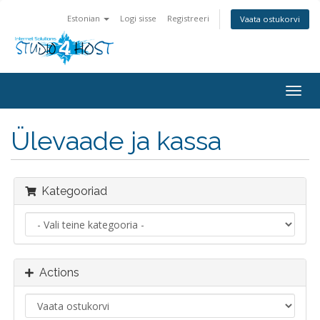
Estonian
Logi sisse
Registreeri
Vaata ostukorvi
Togg
navig
Ülevaade ja kassa
Kategooriad
Actions