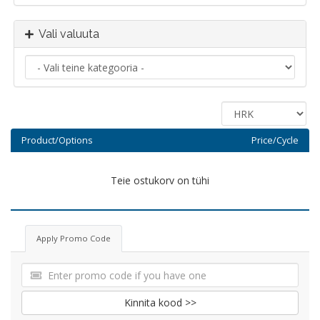
Vali valuuta
Product/Options
Price/Cycle
Teie ostukorv on tühi
Apply Promo Code
Kinnita kood >>